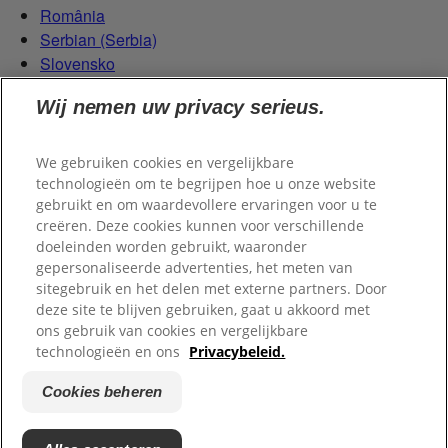
România
Serbian (Serbia)
Slovensko
Slovenija
Wij nemen uw privacy serieus.
Switzerland (Schweiz)
Switzerland (Suisse)
We gebruiken cookies en vergelijkbare
technologieën om te begrijpen hoe u onze website
gebruikt en om waardevollere ervaringen voor u te
creëren. Deze cookies kunnen voor verschillende
doeleinden worden gebruikt, waaronder
gepersonaliseerde advertenties, het meten van
sitegebruik en het delen met externe partners. Door
© 2026 Colgate-Palmolive Company.
deze site te blijven gebruiken, gaat u akkoord met
ons gebruik van cookies en vergelijkbare
technologieën en ons
Privacybeleid.
Wettelijke Kennisgeving
Persoonlijke Gegevens
Cookies
beheren
Cookies beheren