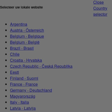
Close
Selecteer uw lokale website
Country
selector
Argentina
Austria - Österreich
Belgium - Belgique
Belgium - België
Brazil - Brasil
Chile
Croatia - Hrvatska
Czech Republic - Česká Republika
Eesti
Finland - Suomi
France - France
Germany - Deutschland
Magyarország
Italy - Italia
Latvia - Latvija