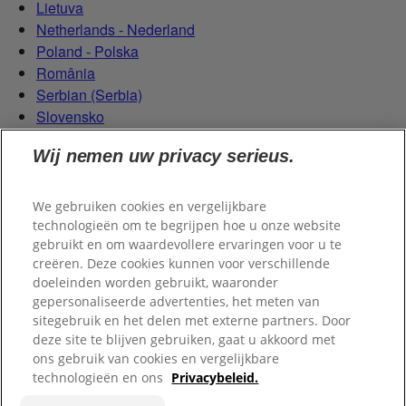
Lietuva
Netherlands - Nederland
Poland - Polska
România
Serbian (Serbia)
Slovensko
Slovenija
Wij nemen uw privacy serieus.
Switzerland (Schweiz)
Switzerland (Suisse)
We gebruiken cookies en vergelijkbare
technologieën om te begrijpen hoe u onze website
gebruikt en om waardevollere ervaringen voor u te
creëren. Deze cookies kunnen voor verschillende
doeleinden worden gebruikt, waaronder
gepersonaliseerde advertenties, het meten van
sitegebruik en het delen met externe partners. Door
© 2026 Colgate-Palmolive Company.
deze site te blijven gebruiken, gaat u akkoord met
ons gebruik van cookies en vergelijkbare
technologieën en ons
Privacybeleid.
Wettelijke Kennisgeving
Persoonlijke Gegevens
Cookies
beheren