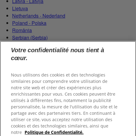
Latvia - Latvija
Lietuva
Netherlands - Nederland
Poland - Polska
România
Serbian (Serbia)
Slovensko
Votre confidentialité nous tient à
Slovenija
cœur.
Switzerland (Schweiz)
Switzerland (Suisse)
Nous utilisons des cookies et des technologies
similaires pour comprendre votre utilisation de
notre site web et créer des expériences plus
enrichissantes pour vous. Ces cookies peuvent être
utilisés à différentes fins, notamment la publicité
personnalisée, la mesure de l'utilisation du site et le
partage avec des partenaires tiers. En continuant à
© 2026 Colgate-Palmolive Company.
utiliser ce site, vous acceptez notre utilisation des
cookies et des technologies similaires, ainsi que
notre
Politique de Confidentialité.
Mentions légales
Données personnelles
Politique de