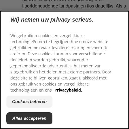
fluoridehoudende tandpasta en flos dagelijks. Als u
last heeft van gevoelige tanden, gebruik dan een
tandpasta die speciaal is ontwikkeld om
Wij nemen uw privacy serieus.
gevoeligheid tegen te gaan.
We gebruiken cookies en vergelijkbare
technologieën om te begrijpen hoe u onze website
gebruikt en om waardevollere ervaringen voor u te
Let op uw voeding: Beperk suikerrijke en
creëren. Deze cookies kunnen voor verschillende
zetmeelrijke snacks en dranken. Kies voor
doeleinden worden gebruikt, waaronder
tandvriendelijke voedingsmiddelen zoals groenten,
gepersonaliseerde advertenties, het meten van
zuivelproducten en volkorenproducten.
sitegebruik en het delen met externe partners. Door
deze site te blijven gebruiken, gaat u akkoord met
ons gebruik van cookies en vergelijkbare
technologieën en ons
Privacybeleid.
Gebruik fluoride: Fluoride versterkt het tandglazuur
en voorkomt tandbederf. Gebruik fluoridehoudende
Cookies beheren
tandpasta en drink indien mogelijk gefluorideerd
water.
Alles accepteren