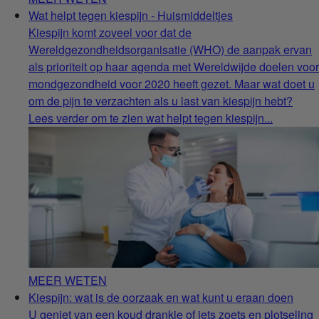
Wat helpt tegen kiespijn - Huismiddeltjes
Kiespijn komt zoveel voor dat de
Wereldgezondheidsorganisatie (WHO) de aanpak ervan
als prioriteit op haar agenda met Wereldwijde doelen voor
mondgezondheid voor 2020 heeft gezet. Maar wat doet u
om de pijn te verzachten als u last van kiespijn hebt?
Lees verder om te zien wat helpt tegen kiespijn...
MEER WETEN
Kiespijn: wat is de oorzaak en wat kunt u eraan doen
U geniet van een koud drankje of iets zoets en plotseling