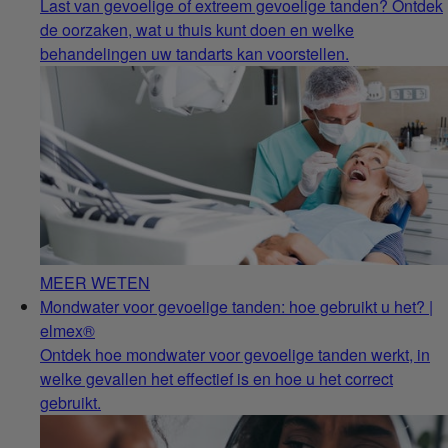
Last van gevoelige of extreem gevoelige tanden? Ontdek
de oorzaken, wat u thuis kunt doen en welke
behandelingen uw tandarts kan voorstellen.
MEER WETEN
Mondwater voor gevoelige tanden: hoe gebruikt u het? |
elmex®
Ontdek hoe mondwater voor gevoelige tanden werkt, in
welke gevallen het effectief is en hoe u het correct
gebruikt.