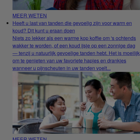
MEER WETEN
Heeft u last van tanden die gevoelig zijn voor warm en
koud? Dit kunt u eraan doen
Niets zo lekker als een warme kop koffie om 's ochtends
wakker te worden, of een koud ijsje op een zonnige dag
― tenzij u natuurlijk gevoelige tanden hebt. Het is moeilijk
om te genieten van uw favoriete hapjes en drankjes
wanneer u pijnscheuten in uw tanden voelt...
MEER WETEN