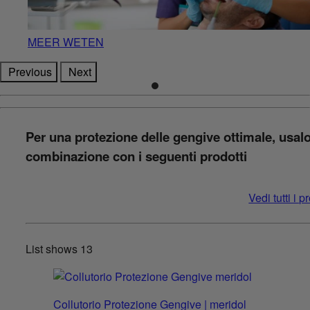
MEER WETEN
Previous
Next
Per una protezione delle gengive ottimale, usalo
combinazione con i seguenti prodotti
Vedi tutti i p
List shows
13
Collutorio Protezione Gengive | meridol