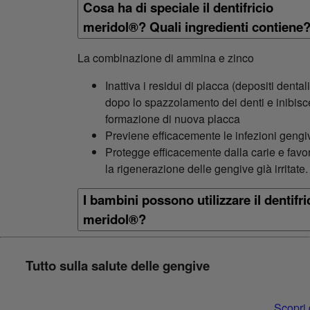
Cosa ha di speciale il dentifricio
meridol®? Quali ingredienti contiene
La combinazione di ammina e zinco
Inattiva i residui di placca (depositi dentali
dopo lo spazzolamento dei denti e inibisc
formazione di nuova placca
Previene efficacemente le infezioni gengiv
Protegge efficacemente dalla carie e favo
la rigenerazione delle gengive già irritate.
I bambini possono utilizzare il dentifri
meridol®?
Tutto sulla salute delle gengive
Scopri 