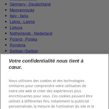
Germany - Deutschland
Magyarország
Italy - Italia
Latvia - Latvija
Lietuva
Netherlands - Nederland
Poland - Polska
România
Serbian (Serbia)
Slovensko
Votre confidentialité nous tient à
Slovenija
cœur.
Switzerland (Schweiz)
Switzerland (Suisse)
Nous utilisons des cookies et des technologies
similaires pour comprendre votre utilisation de
notre site web et créer des expériences plus
enrichissantes pour vous. Ces cookies peuvent être
utilisés à différentes fins, notamment la publicité
personnalisée, la mesure de l'utilisation du site et le