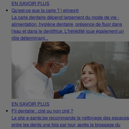
EN SAVOIR PLUS
Qu'est-ce que la carie ? | elmex®
La carie dentaire dépend largement du mode de vie -
alimentation, hygiène dentaire, présence de fluor dans
l'eau et dans le dentifrice. L'hérédité joue également un
rôle déterminant...
EN SAVOIR PLUS
Fil dentaire : ciré ou non ciré ?
Le site e-sante.be recommande le nettoyage des espaces
entre les dents une fois par jour, après le brossage du