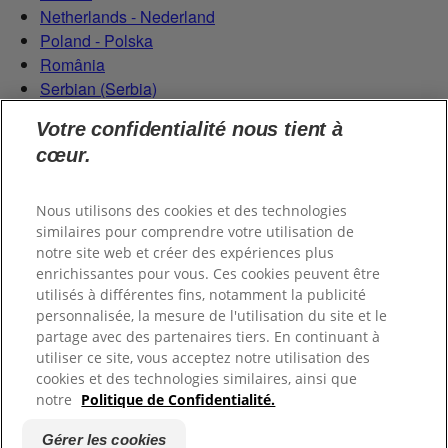
Netherlands - Nederland
Poland - Polska
România
Serbian (Serbia)
Slovensko
Votre confidentialité nous tient à
Slovenija
cœur.
Switzerland (Schweiz)
Switzerland (Suisse)
Nous utilisons des cookies et des technologies
similaires pour comprendre votre utilisation de
notre site web et créer des expériences plus
enrichissantes pour vous. Ces cookies peuvent être
utilisés à différentes fins, notamment la publicité
personnalisée, la mesure de l'utilisation du site et le
partage avec des partenaires tiers. En continuant à
© 2026 Colgate-Palmolive Company.
utiliser ce site, vous acceptez notre utilisation des
cookies et des technologies similaires, ainsi que
notre
Politique de Confidentialité.
Mentions légales
Données personnelles
Politique de
cookies
Gérer les cookies
Gérer les cookies